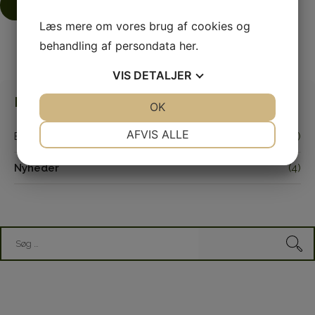
Læs mere
Læs mere om vores brug af cookies og
behandling af persondata
her
.
VIS
DETALJER
Kategorier
JA
NEJ
OK
JA
NEJ
NØDVENDIGE
PRÆFERENCER
AFVIS ALLE
Blog
(3)
JA
NEJ
JA
NEJ
Nyheder
(4)
MARKETING
STATISTIK