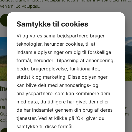
veniam illo voluptas…
Læs mere
Samtykke til cookies
Vi og vores samarbejdspartnere bruger
teknologier, herunder cookies, til at
indsamle oplysninger om dig til forskellige
formål, herunder: Tilpasning af annoncering,
bedre brugeroplevelse, funktionalitet,
statistik og marketing. Disse oplysninger
kan blive delt med annoncerings- og
Indlæg #3 – Overskrift her
analysepartnere, som kan kombinere dem
Nyheder
23. jan 2023
med data, du tidligere har givet dem eller
Ultrices. Accusamus alias nihil! Dicta! Neque tincidunt, cillum autem.
de har indsamlet gennem din brug af deres
Quam nisl? Molestias vero, aliquid imperdiet semper parturient nam
tjenester. Ved at klikke på 'OK' giver du
doloribus accusamus…
samtykke til disse formål.