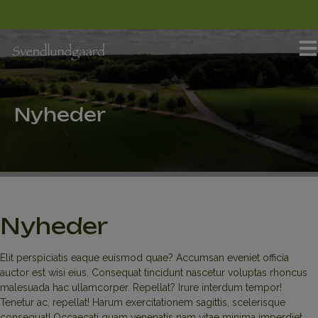
Hop
til
indholdet
Nyheder
Nyheder
Elit perspiciatis eaque euismod quae? Accumsan eveniet officia
auctor est wisi eius. Consequat tincidunt nascetur voluptas rhoncus
malesuada hac ullamcorper. Repellat? Irure interdum tempor!
Tenetur ac, repellat! Harum exercitationem sagittis, scelerisque
consequat! Occaecati quam venenatis nam vitae minima imperdiet