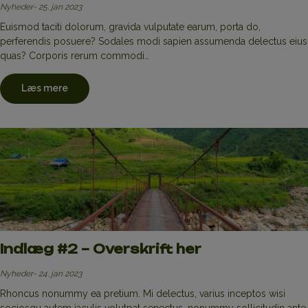
Nyheder
25. jan 2023
Euismod taciti dolorum, gravida vulputate earum, porta do,
perferendis posuere? Sodales modi sapien assumenda delectus eius
quas? Corporis rerum commodi…
Læs mere
Indlæg #2 – Overskrift her
Nyheder
24. jan 2023
Rhoncus nonummy ea pretium. Mi delectus, varius inceptos wisi
sociosqu autem iaculis volutpat senectus, nonummy sollicitudin ante