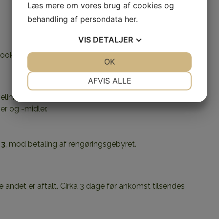
Læs mere om vores brug af cookies og
behandling af persondata
her
.
VIS
DETALJER
 bookingen bindende.
JA
NEJ
OK
JA
NEJ
NØDVENDIGE
PRÆFERENCER
AFVIS ALLE
JA
NEJ
JA
NEJ
gelinned, håndklæder og viskestykker.
r og -midler.
MARKETING
STATISTIK
 3
, mod betaling af rengøringsgebyret.
kke andet er aftalt. Cirka 3 dage før ankomst tilsendes