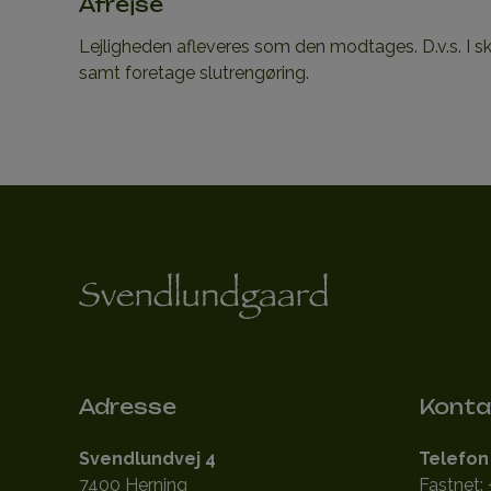
Afrejse
Lejligheden afleveres som den modtages. D.v.s. I sk
samt foretage slutrengøring.
Adresse
Konta
Svendlundvej 4
Telefon
7400 Herning
Fastnet: