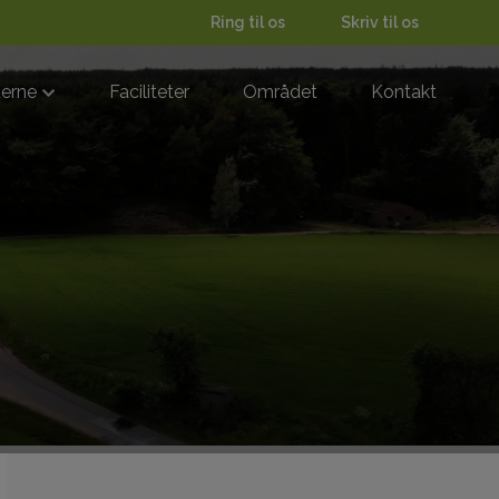
Ring til os
Skriv til os
derne
Faciliteter
Området
Kontakt