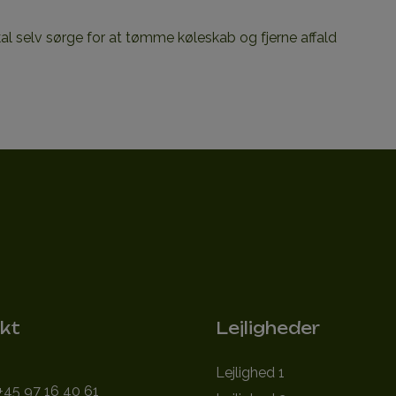
al selv sørge for at tømme køleskab og fjerne affald
kt
Lejligheder
Lejlighed 1
+45 97 16 40 61