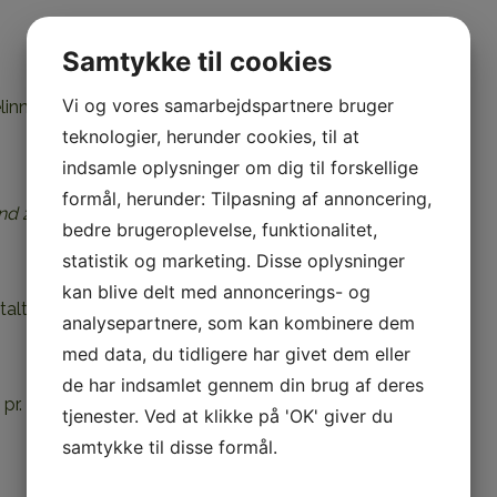
Samtykke til cookies
Vi og vores samarbejdspartnere bruger
gelinned og håndklæder.
teknologier, herunder cookies, til at
indsamle oplysninger om dig til forskellige
formål, herunder: Tilpasning af annoncering,
end 2 døgn: Kontakt os for pris.
bedre brugeroplevelse, funktionalitet,
statistik og marketing. Disse oplysninger
kan blive delt med annoncerings- og
alt senest 4 uger før ankomst.
analysepartnere, som kan kombinere dem
med data, du tidligere har givet dem eller
de har indsamlet gennem din brug af deres
 pr. lejlighed for lejlighed 1,2 og 3. Kr. 400,- for
tjenester. Ved at klikke på 'OK' giver du
samtykke til disse formål.