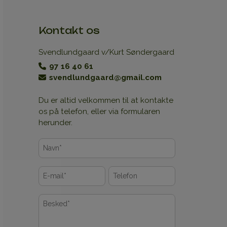
Kontakt os
Svendlundgaard v/Kurt Søndergaard
97 16 40 61
svendlundgaard@gmail.com
Du er altid velkommen til at kontakte
os på telefon, eller via formularen
herunder.
Navn
*
E-
Telefon
mail
*
*
Besked
*