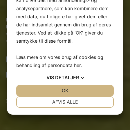
kan blive delt med annoncerings- og
MCH Herning
analysepartnere, som kan kombinere dem
med data, du tidligere har givet dem eller
Ferielejligheder i naturskønne omgivelser, tæt på Jyske
de har indsamlet gennem din brug af deres
Bank Boxen og Messecenter Herning. Omgivet af skov
tjenester. Ved at klikke på 'OK' giver du
og marker, men med nem kørelejlighed til diverse af
samtykke til disse formål.
områdets attraktioner.
Læs mere om vores brug af cookies og
Se ferielejligheder
behandling af persondata
her
.
Læs om selskaber
VIS
DETALJER
JA
NEJ
OK
JA
NEJ
9.4
4.8
4.8
NØDVENDIGE
PRÆFERENCER
Booking.com
Google reviews
Facebook
AFVIS ALLE
JA
NEJ
JA
NEJ
MARKETING
STATISTIK