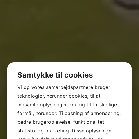
Samtykke til cookies
Vi og vores samarbejdspartnere bruger
teknologier, herunder cookies, til at
indsamle oplysninger om dig til forskellige
Svendlundgaard – et naturligt valg
formål, herunder: Tilpasning af annoncering,
Overnatning nær
bedre brugeroplevelse, funktionalitet,
“Jyske Bank Boxen” og
statistik og marketing. Disse oplysninger