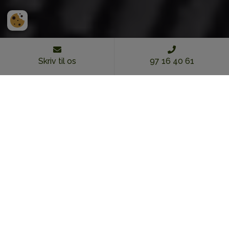
Skriv til os
97 16 40 61
Morgenmad
Familievenligt
Handicapvenlig
Gratis wi-fi
Gratis parkering
Dét tilbyder vi